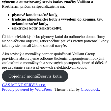
výmenu a autorizovaný servis kotlov značky Vaillant a
Protherm
, pričom sa špecializujeme na:
plynové kondenzačné kotly
,
tradičné atmosférické kotly s vývodom do komína, tzv.
nekondenzačné kotly,
elektrické kotly (elektrokotly).
Či ide o elektrický alebo plynový kotol do rodinného domu, firmy
alebo väčšieho objektu, zabezpečíme pre vás všetky potrebné úkony
tak, aby ste nemali žiadne starosti navyše.
Ako sevisný a montážny partner spoločnosti Vaillant Group
pravidelne absolvujeme odborné školenia, disponujeme hlbokými
znalosťami o montážnych a servisných postupoch, ktoré sú dôležité
pre zapájanie a servis plynových a elektrických kotlov.
Objednať montáž/servis kotla
GAS MONT SERVIS s.r.o.
Proudly powered by WordPress
|
Theme: refur by
Crocoblock
.