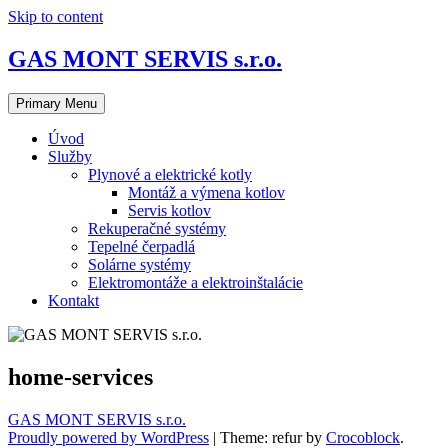
Skip to content
GAS MONT SERVIS s.r.o.
Primary Menu
Úvod
Služby
Plynové a elektrické kotly
Montáž a výmena kotlov
Servis kotlov
Rekuperačné systémy
Tepelné čerpadlá
Solárne systémy
Elektromontáže a elektroinštalácie
Kontakt
home-services
GAS MONT SERVIS s.r.o.
Proudly powered by WordPress
|
Theme: refur by
Crocoblock
.